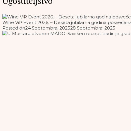
Ugostiteljstvo
Wine ViP Event 2026. – Deseta jubilarna godina posvećena kv
Posted on
24 Septembra, 2025
28 Septembra, 2025
U Mostaru otvoren MADO: Savršen recept tradicije grada i d
Posted on
11 Septembra, 2025
11 Septembra, 2025
MODERNO UREĐEN OBJEKT / Nadaleko poznat po gastronom
Posted on
21 Aprila, 2024
21 Aprila, 2024
OBAVEZNA STANICA / Restoran Dallas mjesto susreta gastro
Posted on
5 Aprila, 2024
5 Aprila, 2024
Sarajevski ugostitelji u problemima: Naći radnika je kao dob
Posted on
23 Septembra, 2023
23 Septembra, 2023
U BiH i dalje nedostaje konobara i kuhara, čak i ugledni r
Posted on
19 Septembra, 2023
19 Septembra, 2023
Balkanci na Zapad, Azijci na Balkan, a radnika sve manje