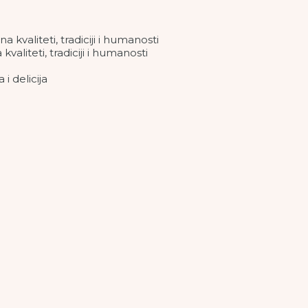
aliteti, tradiciji i humanosti
elicija
iji, restoran “Vozač” u novom ruhu i savršenom ambije
 savršenstva i ćejfa
iti jack pot
estorani imaju problema sa zapošljavanjem