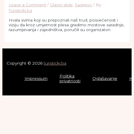
Leave a Comment
/
Glavni slide
,
Sarajevo
/ By
Turisticki.ba
Hvala svima koji su prepoznali naš trud, posvećenost i
viziju da kroz umjetnost plesa gradimo mostove saradnje,
razumijevanja i zajedništva, poručili su organizatori
Copyright © 2026
turisticki.ba
Politika
Impressum
Oglašavanje
Ko
privatnosti