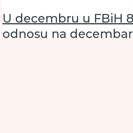
U decembru u FBiH 80 
odnosu na decembar
Leave a Comment
/
Glavni slide
,
Novosti
/ By
Turisticki.ba
Ukupan broj dolazaka turista u decembru 2025. godine u Fe
novembar 2025. godine manji je za 5,4 posto. Učešće domać
Read More »
Neum bilježi odličnu 
optimistične