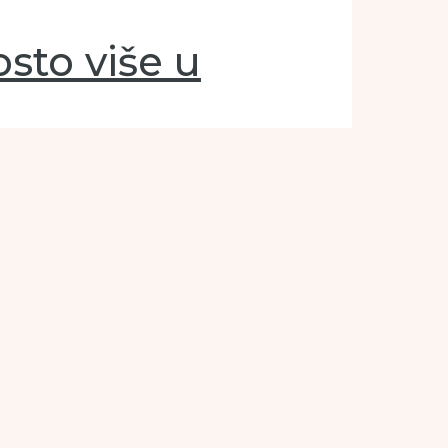
sto više u
odnosu na decembar 2024. godine, a u odnosu na
tranih turista 58,7 posto. Ukupan …
ljeto