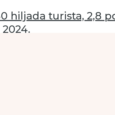
hiljada turista, 2,8 po
 2024.
deraciji BiH iznosio je 80.233 što je za 2,8 posto više u 
ih turista u ukupnom broju dolazaka bilo je 41,3 posto, a s
predsezonu, najave za 