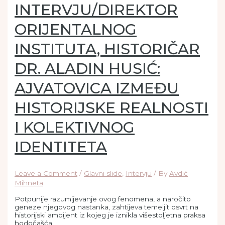
INTERVJU/DIREKTOR
ORIJENTALNOG
INSTITUTA, HISTORIČAR
DR. ALADIN HUSIĆ:
AJVATOVICA IZMEĐU
HISTORIJSKE REALNOSTI
I KOLEKTIVNOG
IDENTITETA
Leave a Comment
/
Glavni slide
,
Intervju
/ By
Avdić
Mihneta
Potpunije razumijevanje ovog fenomena, a naročito
geneze njegovog nastanka, zahtijeva temeljit osvrt na
historijski ambijent iz kojeg je iznikla višestoljetna praksa
hodočašća