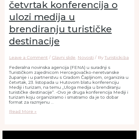
četvrtak konferencija o
ulozi medija u
brendiranju turističke
destinacije
Leave a Comment
/
Glavni slide
,
Novosti
/ By
Turisticki.ba
Federalna novinska agencija (FENA) u suradnji s
Turističkom zajednicom Hercegovačko-neretvanske
županije i u partnerstvu s Gradom Čapljinom, organizira u
četvrtak, 23. listopada u Hutovom blatu konferenciju
Mediji i turizam, na temu „Uloga medija u brendiranju
turističke destinacije“. -Ovo je druga konferencija Mediji i
turizam koju organiziramo i smatramo da je to dobar
format za razmjenu …
Read More »