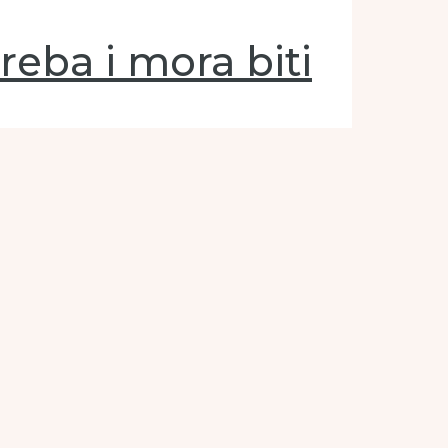
reba i mora biti
šim restoranima, kaže Brtan