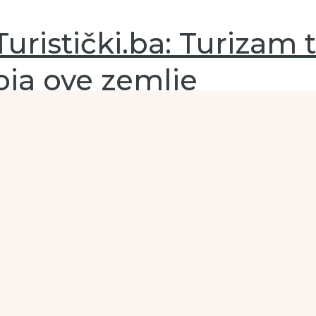
uristički.ba: Turizam t
oja ove zemlje
 u hotelima ili privatnom smještaju, kao i slobodan stol u na