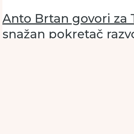
Anto Brtan govori za T
snažan pokretač razv
Leave a Comment
/
Glavni slide
,
Intervju
/ By
Turisticki.ba
Tijekom cijeloga ljeta teško je bilo pronaći slobodan ležaj
Copyright © 2026
turisticki.ba
Impressum
Politika privatnosti
Oglašavanje
Kontakt