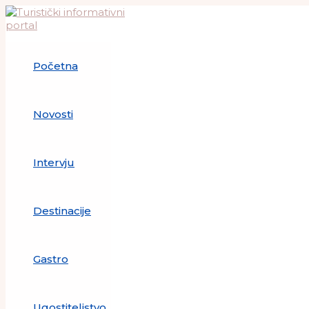
Skip
to
content
Početna
Novosti
Intervju
Destinacije
Gastro
Ugostiteljstvo