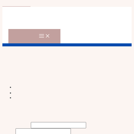
Skip to content
Main Menu
Kontakt:
info@turisticki.ba
Kontaktirajte nas
Ime i prezime
*
Email
*