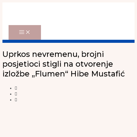
Main
Skip
Menu
to
content
Uprkos nevremenu, brojni
posjetioci stigli na otvorenje
izložbe „Flumen“ Hibe Mustafić