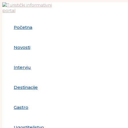
Skip
to
content
Početna
Novosti
Intervju
Destinacije
Gastro
Ugostiteljstvo