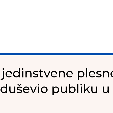
jedinstvene plesne
oduševio publiku 