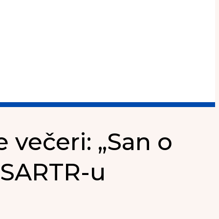
 večeri: „San o
u SARTR-u