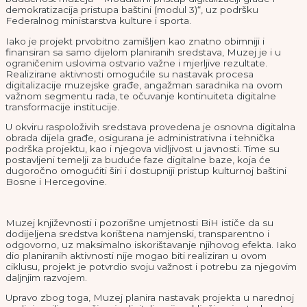
demokratizacija pristupa baštini (modul 3)“, uz podršku
Federalnog ministarstva kulture i sporta.
Iako je projekt prvobitno zamišljen kao znatno obimniji i
finansiran sa samo dijelom planiranih sredstava, Muzej je i u
ograničenim uslovima ostvario važne i mjerljive rezultate.
Realizirane aktivnosti omogućile su nastavak procesa
digitalizacije muzejske građe, angažman saradnika na ovom
važnom segmentu rada, te očuvanje kontinuiteta digitalne
transformacije institucije.
U okviru raspoloživih sredstava provedena je osnovna digitalna
obrada dijela građe, osigurana je administrativna i tehnička
podrška projektu, kao i njegova vidljivost u javnosti. Time su
postavljeni temelji za buduće faze digitalne baze, koja će
dugoročno omogućiti širi i dostupniji pristup kulturnoj baštini
Bosne i Hercegovine.
Muzej književnosti i pozorišne umjetnosti BiH ističe da su
dodijeljena sredstva korištena namjenski, transparentno i
odgovorno, uz maksimalno iskorištavanje njihovog efekta. Iako
dio planiranih aktivnosti nije mogao biti realiziran u ovom
ciklusu, projekt je potvrdio svoju važnost i potrebu za njegovim
daljnjim razvojem.
Upravo zbog toga, Muzej planira nastavak projekta u narednoj