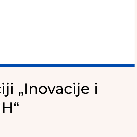
ji „Inovacije i
iH“