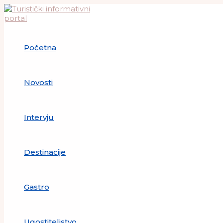
Skip
to
content
Početna
Novosti
Intervju
Destinacije
Gastro
Ugostiteljstvo