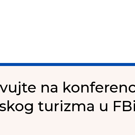
tvujte na konferenci
jskog turizma u FB