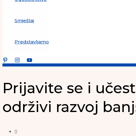
Smještaj
Predstavljamo
Prijavite se i učes
održivi razvoj ban