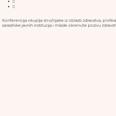
Konferencija okuplja stručnjake iz oblasti zdravstva, profe
saradnike javnih institucija i mlade okrenute pozivu zdravst
Razvoj i promocija banjskog turizma, korištenje termalnih i 
kojima će se govoriti na konferenciji „Inovacije i održivi r
kasnije, događaj se nastavlja u Fojnici, gdje će fokus biti na
Treća dvodnevna konferencija o banjskom turizmu je projek
okoliša i turizma, s ciljem da doprinese razvoju jedne od n
Konferencija okuplja stručnjake iz oblasti zdravstva, profe
saradnike javnih institucija i mlade okrenute pozivu zdravst
promociju banjskog turizma, ne samo u Federaciji Bosne i 
Udruženje građana “Progres” poziva sve zainteresovane da is
putem e-mail adresa udruzenjegradjanaprogres@gmail.c
Učešće u konferenciji je besplatno.