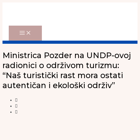
Main
Skip
Menu
to
content
Ministrica Pozder na UNDP-ovoj
radionici o održivom turizmu:
“Naš turistički rast mora ostati
autentičan i ekološki održiv”