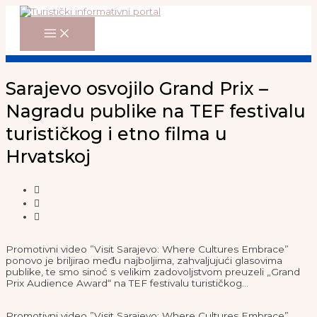
Main
Skip
Menu
to
content
Sarajevo osvojilo Grand Prix –
Nagradu publike na TEF festivalu
turističkog i etno filma u
Hrvatskoj
Promotivni video ”Visit Sarajevo: Where Cultures Embrace”
ponovo je briljirao među najboljima, zahvaljujući glasovima
publike, te smo sinoć s velikim zadovoljstvom preuzeli „Grand
Prix Audience Award“ na TEF festivalu turističkog…
Promotivni video ”Visit Sarajevo: Where Cultures Embrace”