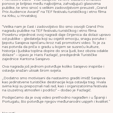
ponovo je briljirao među najboljima, zahvaljujući glasovima
publike, te smo sinoć s velikim zadovoljstvom preuzeli „Grand
Prix Audience Award“ na TEF festivalu turističkog i etno filma
na Krku, u Hrvatskoj.
“Velika nam je čast i zadovoljstvo što smo osvojili Grand Prix
nagradu publike na TEF festivalu turističkog i etno filma.
Posebnu vrijednost ovoj nagradi daje činjenica da dolazi upravo
od publike – gledatelja koji su osjetili emociju, snagu poruke i
ljepotu Sarajeva ispričanu kroz naš promotivni video. To je za
nas potvrda da priča o gradu u kojem se susreću kulture,
historija i ljudska toplina dopire do srca ljudi, bez obzira odakle
dolaze“ – izjavio je Haris Fazlagić, predsjednik Turističke
zajednice Kantona Sarajevo.
Ova nagrada još jednom potvrđuje koliko Sarajevo inspiriše i
ostavlja snažan utisak širom svijeta.
„Dodatno smo motivisani da nastavimo graditi imidž Sarajeva
kao jedinstvene turističke destinacije koja ostavlja trag. Hvala
svima koji su prepoznali naš rad, kao i organizatorima festivala
na izuzetnoj atmosferi i podršci“ – dodao je Fazlagić.
Podsjećamo da je ovaj video prethodno nagrađen i u Španiji i
Portugalu, što potvrđuje njegov međunarodni uspjeh i kvalitet.”
Novosti