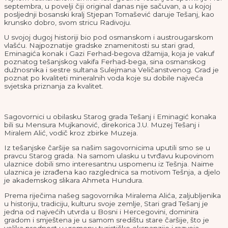
septembra, u povelji čiji original danas nije sačuvan, a u kojoj
posljednji bosanski kralj Stjepan Tomašević daruje Tešanj, kao
krunsko dobro, svom stricu Radivoju.
U svojoj dugoj historiji bio pod osmanskom i austrougarskom
vlašću. Najpoznatije gradske znamenitosti su stari grad,
Eminagića konak i Gazi Ferhad-begova džamija, koja je vakuf
poznatog tešanjskog vakifa Ferhad-bega, sina osmanskog
dužnosnika i sestre sultana Sulejmana Veličanstvenog. Grad je
poznat po kvaliteti mineralnih voda koje su dobile najveća
svjetska priznanja za kvalitet.
Sagovornici u obilasku Starog grada Tešanj i Eminagić konaka
bili su Mensura Mujkanović, direkorica J.U. Muzej Tešanj i
Miralem Alić, vodič kroz zbirke Muzeja.
Iz tešanjske čaršije sa našim sagovornicima uputili smo se u
pravcu Starog grada. Na samom ulasku u tvrđavu kupovinom
ulaznice dobili smo interesantnu uspomenu iz Tešnja. Naime
ulaznica je izrađena kao razglednica sa motivom Tešnja, a djelo
je akademskog slikara Ahmeta Hundura.
Prema riječima našeg sagovornika Miralema Alića, zaljubljenika
u historiju, tradiciju, kulturu svoje zemlje, Stari grad Tešanj je
jedna od najvećih utvrda u Bosni i Hercegovini, dominira
gradom i smještena je u samom središtu stare čaršije, što je
velika prednost u vremenu turističke ekspanzije i razvoja