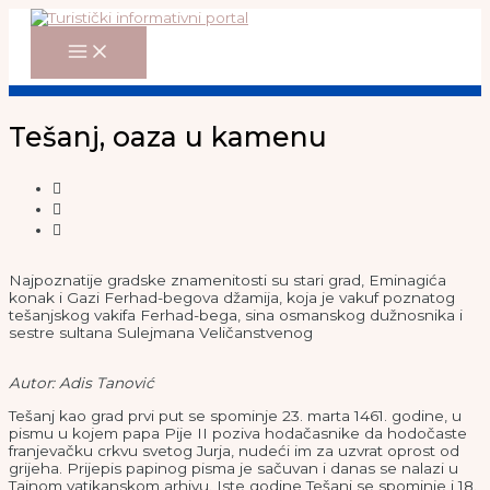
Main
Skip
Menu
to
content
Tešanj, oaza u kamenu
Najpoznatije gradske znamenitosti su stari grad, Eminagića
konak i Gazi Ferhad-begova džamija, koja je vakuf poznatog
tešanjskog vakifa Ferhad-bega, sina osmanskog dužnosnika i
sestre sultana Sulejmana Veličanstvenog
Autor: Adis Tanović
Tešanj kao grad prvi put se spominje 23. marta 1461. godine, u
pismu u kojem papa Pije II poziva hodačasnike da hodočaste
franjevačku crkvu svetog Jurja, nudeći im za uzvrat oprost od
grijeha. Prijepis papinog pisma je sačuvan i danas se nalazi u
Tajnom vatikanskom arhivu. Iste godine Tešanj se spominje i 18.