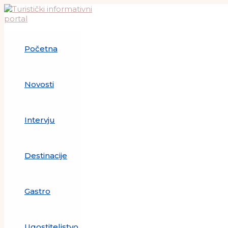
Skip
to
content
Početna
Novosti
Intervju
Destinacije
Gastro
Ugostiteljstvo