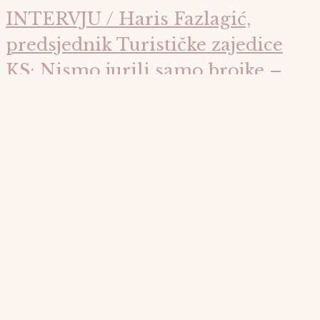
INTERVJU / Haris Fazlagić,
predsjednik Turističke zajedice
KS: Nismo jurili samo brojke –
stvorili smo grad u koji se ljudi
zaljubljuju i vraćaju
Predstavljamo
Glavni slide
Rijeka boja i osjećaja: Izložba „Flumen“ stiže u Galeriju Mak
Glavni slide
Sarajevo domaćin jedinstvene plesne večeri: „San o devet
golubova“ oduševio publiku u SARTR-u