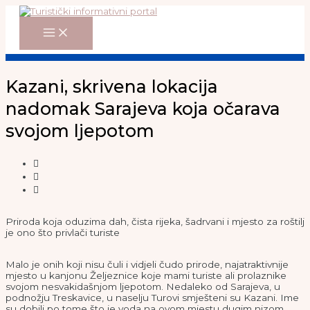
Main
Skip
Menu
to
content
Kazani, skrivena lokacija
nadomak Sarajeva koja očarava
svojom ljepotom
Priroda koja oduzima dah, čista rijeka, šadrvani i mjesto za roštilj
je ono što privlači turiste
Malo je onih koji nisu čuli i vidjeli čudo prirode, najatraktivnije
mjesto u kanjonu Željeznice koje mami turiste ali prolaznike
svojom nesvakidašnjom ljepotom. Nedaleko od Sarajeva, u
podnožju Treskavice, u naselju Turovi smješteni su Kazani. Ime
su dobili po tome što je voda na ovom mjestu dugim nizom