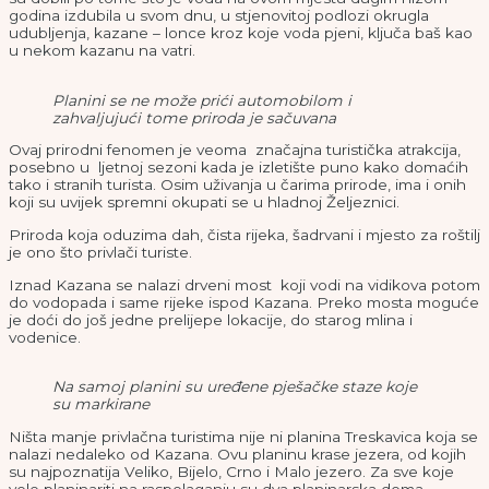
godina izdubila u svom dnu, u stjenovitoj podlozi okrugla
udubljenja, kazane – lonce kroz koje voda pjeni, ključa baš kao
u nekom kazanu na vatri.
Planini se ne može prići automobilom i
zahvaljujući tome priroda je sačuvana
Ovaj prirodni fenomen je veoma značajna turistička atrakcija,
posebno u ljetnoj sezoni kada je izletište puno kako domaćih
tako i stranih turista. Osim uživanja u čarima prirode, ima i onih
koji su uvijek spremni okupati se u hladnoj Željeznici.
Priroda koja oduzima dah, čista rijeka, šadrvani i mjesto za roštilj
je ono što privlači turiste.
Iznad Kazana se nalazi drveni most koji vodi na vidikova potom
do vodopada i same rijeke ispod Kazana. Preko mosta moguće
je doći do još jedne prelijepe lokacije, do starog mlina i
vodenice.
Na samoj planini su uređene pješačke staze koje
su markirane
Ništa manje privlačna turistima nije ni planina Treskavica koja se
nalazi nedaleko od Kazana. Ovu planinu krase jezera, od kojih
su najpoznatija Veliko, Bijelo, Crno i Malo jezero. Za sve koje
vole planinariti na raspolaganju su dva planinarska doma