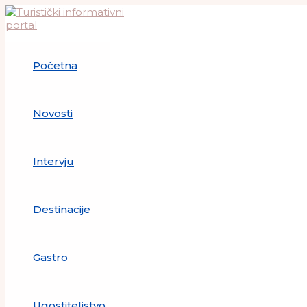
Skip
to
content
Početna
Novosti
Intervju
Destinacije
Gastro
Ugostiteljstvo