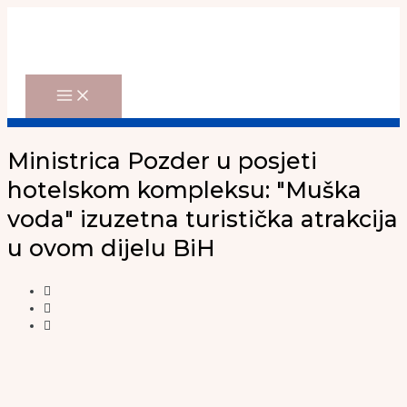
Main
Skip
Menu
to
content
Ministrica Pozder u posjeti
hotelskom kompleksu: "Muška
voda" izuzetna turistička atrakcija
u ovom dijelu BiH