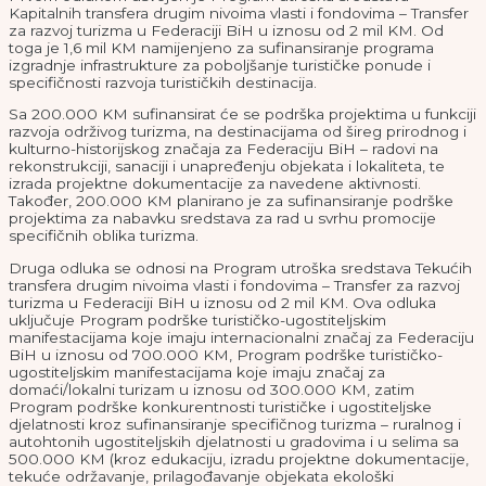
Kapitalnih transfera drugim nivoima vlasti i fondovima – Transfer
za razvoj turizma u Federaciji BiH u iznosu od 2 mil KM. Od
toga je 1,6 mil KM namijenjeno za sufinansiranje programa
izgradnje infrastrukture za poboljšanje turističke ponude i
specifičnosti razvoja turističkih destinacija.
Sa 200.000 KM sufinansirat će se podrška projektima u funkciji
razvoja održivog turizma, na destinacijama od šireg prirodnog i
kulturno-historijskog značaja za Federaciju BiH – radovi na
rekonstrukciji, sanaciji i unapređenju objekata i lokaliteta, te
izrada projektne dokumentacije za navedene aktivnosti.
Također, 200.000 KM planirano je za sufinansiranje podrške
projektima za nabavku sredstava za rad u svrhu promocije
specifičnih oblika turizma.
Druga odluka se odnosi na Program utroška sredstava Tekućih
transfera drugim nivoima vlasti i fondovima – Transfer za razvoj
turizma u Federaciji BiH u iznosu od 2 mil KM. Ova odluka
uključuje Program podrške turističko-ugostiteljskim
manifestacijama koje imaju internacionalni značaj za Federaciju
BiH u iznosu od 700.000 KM, Program podrške turističko-
ugostiteljskim manifestacijama koje imaju značaj za
domaći/lokalni turizam u iznosu od 300.000 KM, zatim
Program podrške konkurentnosti turističke i ugostiteljske
djelatnosti kroz sufinansiranje specifičnog turizma – ruralnog i
autohtonih ugostiteljskih djelatnosti u gradovima i u selima sa
500.000 KM (kroz edukaciju, izradu projektne dokumentacije,
tekuće održavanje, prilagođavanje objekata ekološki