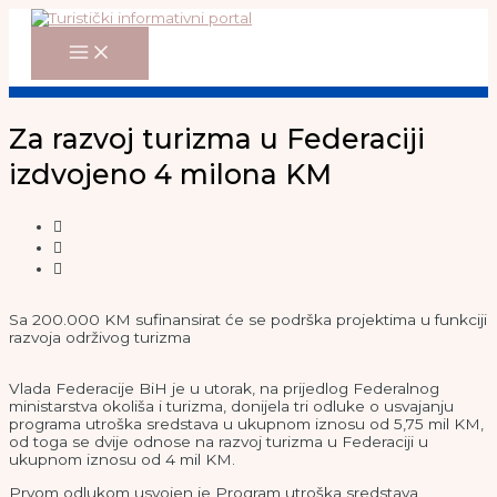
Main
Skip
Menu
to
content
Za razvoj turizma u Federaciji
izdvojeno 4 milona KM
Sa 200.000 KM sufinansirat će se podrška projektima u funkciji
razvoja održivog turizma
Vlada Federacije BiH je u utorak, na prijedlog Federalnog
ministarstva okoliša i turizma, donijela tri odluke o usvajanju
programa utroška sredstava u ukupnom iznosu od 5,75 mil KM,
od toga se dvije odnose na razvoj turizma u Federaciji u
ukupnom iznosu od 4 mil KM.
Prvom odlukom usvojen je Program utroška sredstava