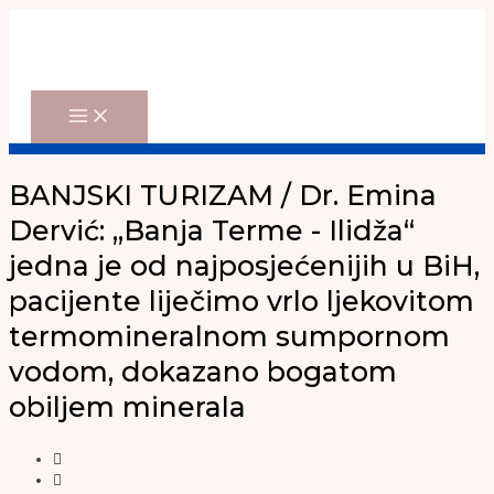
Main
Skip
Menu
to
content
BANJSKI TURIZAM / Dr. Emina
Dervić: „Banja Terme - Ilidža“
jedna je od najposjećenijih u BiH,
pacijente liječimo vrlo ljekovitom
termomineralnom sumpornom
vodom, dokazano bogatom
obiljem minerala