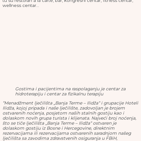
tu su restoran a la carte, bar, kongresni centar, fitness centar,
wellness centar…
Gostima i pacijentima na raspolaganju je centar za
hidroterapiju i centar za fizikalnu terapiju
“Menadžment lječilišta „Banja Terme – Ilidža“ i grupacije Hoteli
Ilidža, kojoj pripada i naše lječilište, zadovoljan je brojem
ostvarenih noćenja, posjetom naših stalnih gostiju kao i
dolaskom novih grupa turista i klijenata. Najveći broj noćenja,
što se tiče lječilišta „Banja Terme – Ilidža“ ostvaren je
dolaskom gostiju iz Bosne i Hercegovine, direktnim
rezervacijama ili rezervacijama ostvarenih saradnjom našeg
lječilišta sa zavodima zdravstvenih osiguranja u FBiH,