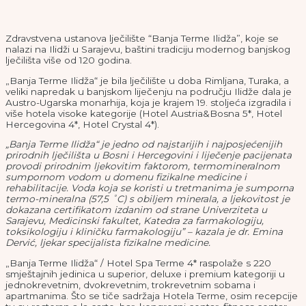
Zdravstvena ustanova lječilište “Banja Terme Ilidža”, koje se
nalazi na Ilidži u Sarajevu, baštini tradiciju modernog banjskog
lječilišta više od 120 godina.
„Banja Terme Ilidža“ je bila lječilište u doba Rimljana, Turaka, a
veliki napredak u banjskom liječenju na području Ilidže dala je
Austro-Ugarska monarhija, koja je krajem 19. stoljeća izgradila i
više hotela visoke kategorije (Hotel Austria&Bosna 5*, Hotel
Hercegovina 4*, Hotel Crystal 4*).
„Banja Terme Ilidža“ je jedno od najstarijih i najposjećenijih
prirodnih lječilišta u Bosni i Hercegovini i liječenje pacijenata
provodi prirodnim ljekovitim faktorom, termomineralnom
sumpornom vodom u domenu fizikalne medicine i
rehabilitacije. Voda koja se koristi u tretmanima je sumporna
termo-mineralna (57,5 ˚C) s obiljem minerala, a ljekovitost je
dokazana certifikatom izdanim od strane Univerziteta u
Sarajevu, Medicinski fakultet, Katedra za farmakologiju,
toksikologiju i kliničku farmakologiju” – kazala je dr. Emina
Dervić, ljekar specijalista fizikalne medicine.
„Banja Terme Ilidža“ / Hotel Spa Terme 4* raspolaže s 220
smještajnih jedinica u superior, deluxe i premium kategoriji u
jednokrevetnim, dvokrevetnim, trokrevetnim sobama i
apartmanima. Što se tiče sadržaja Hotela Terme, osim recepcije