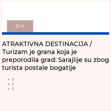
Main
Skip
Menu
to
content
ATRAKTIVNA DESTINACIJA /
Turizam je grana koja je
preporodila grad: Sarajlije su zbog
turista postale bogatije