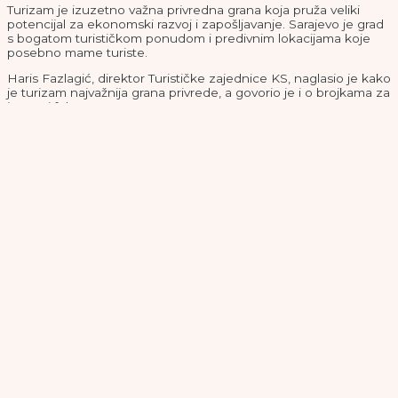
Turizam je izuzetno važna privredna grana koja pruža veliki
potencijal za ekonomski razvoj i zapošljavanje. Sarajevo je grad
s bogatom turističkom ponudom i predivnim lokacijama koje
posebno mame turiste.
Haris Fazlagić, direktor Turističke zajednice KS, naglasio je kako
je turizam najvažnija grana privrede, a govorio je i o brojkama za
januar i februar.
Sarajevo prethodne godine posjetilo više od
1.600.000 turista
– Već sada, u prva dva mjeseca, poredimo se s 2023. godinom
koja nam je rekordna u svakom smislu, pogotovo u