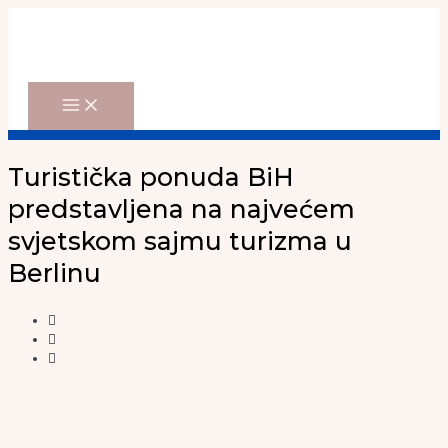
Main
Skip
Menu
to
content
Turistička ponuda BiH
predstavljena na najvećem
svjetskom sajmu turizma u
Berlinu