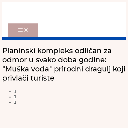
Main
Skip
Menu
to
content
Planinski kompleks odličan za
odmor u svako doba godine:
"Muška voda" prirodni dragulj koji
privlači turiste