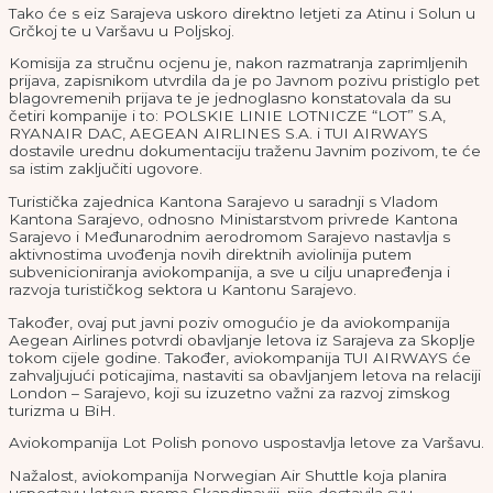
Tako će s eiz Sarajeva uskoro direktno letjeti za Atinu i Solun u
Grčkoj te u Varšavu u Poljskoj.
Komisija za stručnu ocjenu je, nakon razmatranja zaprimljenih
prijava, zapisnikom utvrdila da je po Javnom pozivu pristiglo pet
blagovremenih prijava te je jednoglasno konstatovala da su
četiri kompanije i to: POLSKIE LINIE LOTNICZE “LOT” S.A,
RYANAIR DAC, AEGEAN AIRLINES S.A. i TUI AIRWAYS
dostavile urednu dokumentaciju traženu Javnim pozivom, te će
sa istim zaključiti ugovore.
Turistička zajednica Kantona Sarajevo u saradnji s Vladom
Kantona Sarajevo, odnosno Ministarstvom privrede Kantona
Sarajevo i Međunarodnim aerodromom Sarajevo nastavlja s
aktivnostima uvođenja novih direktnih aviolinija putem
subvenicioniranja aviokompanija, a sve u cilju unapređenja i
razvoja turističkog sektora u Kantonu Sarajevo.
Također, ovaj put javni poziv omogućio je da aviokompanija
Aegean Airlines potvrdi obavljanje letova iz Sarajeva za Skoplje
tokom cijele godine. Također, aviokompanija TUI AIRWAYS će
zahvaljujući poticajima, nastaviti sa obavljanjem letova na relaciji
London – Sarajevo, koji su izuzetno važni za razvoj zimskog
turizma u BiH.
Aviokompanija Lot Polish ponovo uspostavlja letove za Varšavu.
Nažalost, aviokompanija Norwegian Air Shuttle koja planira
uspostavu letova prema Skandinaviji, nije dostavila svu