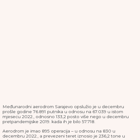
Međunarodni aerodrom Sarajevo opslužio je u decembru
prošle godine 76.891 putnika u odnosu na 67.039 u istom
mjesecu 2022., odnosno 133,2 posto više nego u decembru
pretpandemijske 2019. kada ih je bilo 57.718.
Aerodrom je imao 895 operacija – u odnosu na 830 u
decembru 2022., a prevezeni teret iznosio je 236,2 tone u