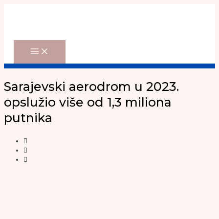
Main
Skip
Menu
to
content
Sarajevski aerodrom u 2023.
opslužio više od 1,3 miliona
putnika