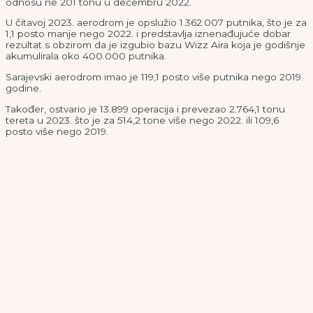
odnosu ne 201 tonu u decembru 2022.
U čitavoj 2023. aerodrom je opslužio 1.362.007 putnika, što je za
1,1 posto manje nego 2022. i predstavlja iznenađujuće dobar
rezultat s obzirom da je izgubio bazu Wizz Aira koja je godišnje
akumulirala oko 400.000 putnika.
Sarajevski aerodrom imao je 119,1 posto više putnika nego 2019.
godine.
Također, ostvario je 13.899 operacija i prevezao 2.764,1 tonu
tereta u 2023. što je za 514,2 tone više nego 2022. ili 109,6
posto više nego 2019.