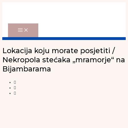
Main
Skip
Menu
to
content
Lokacija koju morate posjetiti /
Nekropola stećaka „mramorje“ na
Bijambarama