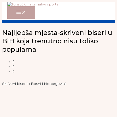
Main
Skip
Menu
to
content
Najljepša mjesta-skriveni biseri u
BiH koja trenutno nisu toliko
popularna
Skriveni biseri u Bosni i Hercegovini