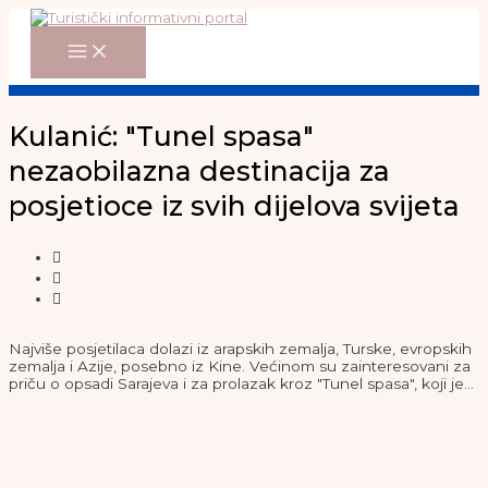
Main
Skip
Menu
to
content
Kulanić: "Tunel spasa"
nezaobilazna destinacija za
posjetioce iz svih dijelova svijeta
Najviše posjetilaca dolazi iz arapskih zemalja, Turske, evropskih
zemalja i Azije, posebno iz Kine. Većinom su zainteresovani za
priču o opsadi Sarajeva i za prolazak kroz "Tunel spasa", koji je…