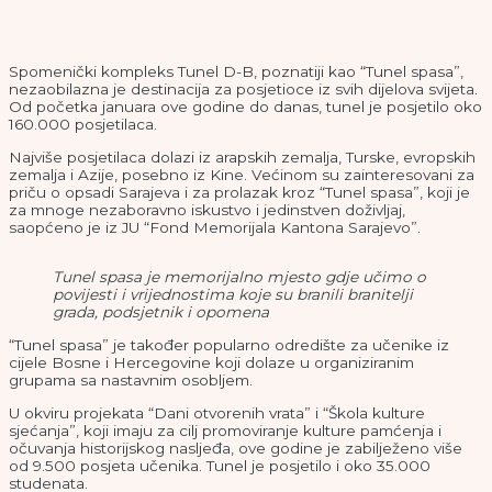
Spomenički kompleks Tunel D-B, poznatiji kao “Tunel spasa”,
nezaobilazna je destinacija za posjetioce iz svih dijelova svijeta.
Od početka januara ove godine do danas, tunel je posjetilo oko
160.000 posjetilaca.
Najviše posjetilaca dolazi iz arapskih zemalja, Turske, evropskih
zemalja i Azije, posebno iz Kine. Većinom su zainteresovani za
priču o opsadi Sarajeva i za prolazak kroz “Tunel spasa”, koji je
za mnoge nezaboravno iskustvo i jedinstven doživljaj,
saopćeno je iz JU “Fond Memorijala Kantona Sarajevo”.
Tunel spasa je memorijalno mjesto gdje učimo o
povijesti i vrijednostima koje su branili branitelji
grada, podsjetnik i opomena
“Tunel spasa” je također popularno odredište za učenike iz
cijele Bosne i Hercegovine koji dolaze u organiziranim
grupama sa nastavnim osobljem.
U okviru projekata “Dani otvorenih vrata” i “Škola kulture
sjećanja”, koji imaju za cilj promoviranje kulture pamćenja i
očuvanja historijskog nasljeđa, ove godine je zabilježeno više
od 9.500 posjeta učenika. Tunel je posjetilo i oko 35.000
studenata.