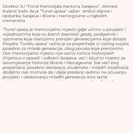
Direktor JU “Fond Memorijala Kantona Sarajevo”, Ahmed
Kulanić kaže da je “Tunel spasa” važan simbol otpora i
opstanka Sarajeva i Bosne i Hercegovine u najtežim
vremenima.
“Tunel spasa je memorijalno mjesto gdje učimo o povijesti i
vrijednostima koje su branili branitelji grada, podsjetnik i
opomena koje nastojimo prenijeti generacijama koje dolaze.
Posjeta ‘Tunelu spasa’ važna je za posjetitelje iz cijelog svijeta,
posebno za mlade generacije, zbog poruka koje prenosimo.
Ovo memorijalno mjesto nije samo riznica historijskih
činjenica o opsadi i odbrani Sarajeva, već i ključno mjesto za
razumijevanje historije Bosne i Hercegovine. Sve veći broj
posjetilaca, posebno školaraca, studenata i mladih istraživača,
dodatno nas motivira da i dalje predano radimo na očuvanju
povijesti i obrazovanju mlađih generacija kroz razne
edukativne programe i projekte koje provodimo” – kaže
Kulanić.