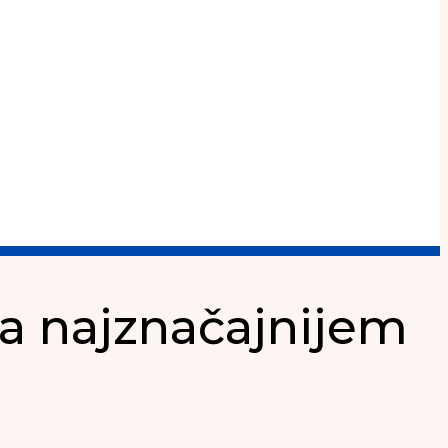
na najznačajnijem
u