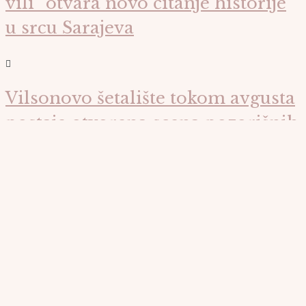
Predstavljamo
Glavni slide
Rijeka boja i osjećaja: Izložba „Flumen“ stiže u Galeriju Mak
Glavni slide
Sarajevo domaćin jedinstvene plesne večeri: „San o devet
golubova“ oduševio publiku u SARTR-u
Glavni slide
Od prve „tezge“ sa 11 godina do 1.200 predstava: Životna priča
Gabriele Teglaši Jojkić
Destinacije
Oaza za odmor u srcu Krajine: Vrhunski ugođaj hotelu “Cat
DeLuxe” u Sanskom Mostu
Atrakcije
Džamija „Bursa“ na platou Ajvatovice – simbol prijateljstva i
duhovne povezanosti