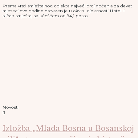
– čakovečko proštenje,
manifestacija koja već
desetljećima okuplja posjetitelje
svih generacija i pretvara gradske
ulice, trgove i parkove u
jedinstvenu pozornicu života
INTERVJU / Haris Fazlagić,
predsjednik Turističke zajedice
KS: Nismo jurili samo brojke –
stvorili smo grad u koji se ljudi
zaljubljuju i vraćaju