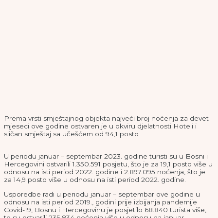
Po dužini boravka stranih turista u BiH, na prvom mjestu u
periodu januar – septembar ove godine bili su: Kuvajćani sa 3,8
noćenja, Katarani sa 3,3 noćenja, Irci sa 3,2 noćenja, Latvijci i
Iranci sa po 3,1 noći, te turisti iz Albanije, Egipta i Ujedinjenih
Arapskih Emirata sa po tri noćenja, podaci su Agencije za
statistiku BiH.
Prema vrsti smještajnog objekta najveći broj noćenja za devet
mjeseci ove godine ostvaren je u okviru djelatnosti Hoteli i
sličan smještaj sa učešćem od 94,1 posto.