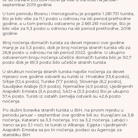
Novosti
Izložba „Mlada Bosna u Bosanskoj
vili“ otvara novo čitanje historije
u srcu Sarajeva
Vilsonovo šetalište tokom avgusta
postaje otvorena scena pozorišnih
sjećanja
Danas počinje 62. Porcijunkulovo