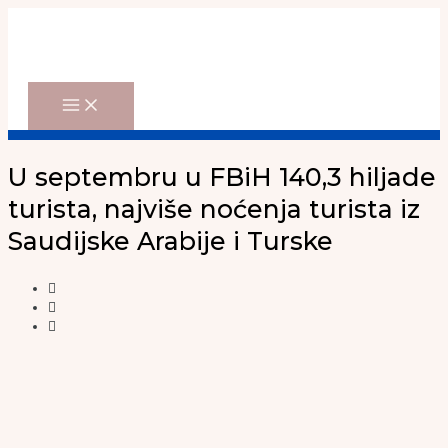
Main
Skip
Menu
to
content
U septembru u FBiH 140,3 hiljade
turista, najviše noćenja turista iz
Saudijske Arabije i Turske