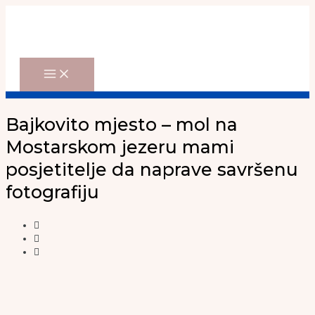
Main
Skip
Menu
to
content
Bajkovito mjesto – mol na
Mostarskom jezeru mami
posjetitelje da naprave savršenu
fotografiju