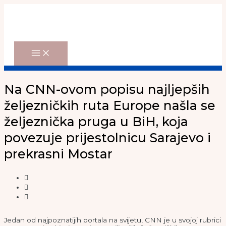
Main
Skip
Menu
to
content
Na CNN-ovom popisu najljepših
željezničkih ruta Europe našla se
željeznička pruga u BiH, koja
povezuje prijestolnicu Sarajevo i
prekrasni Mostar
Jedan od najpoznatijih portala na svijetu, CNN je u svojoj rubrici