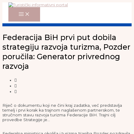
Main
Skip
Menu
to
content
Federacija BiH prvi put dobila
strategiju razvoja turizma, Pozder
poručila: Generator privrednog
razvoja
Riječ o dokumentu koji ne čini kraj zadatka, već predstavlja
temelj i prvi korak ka trajnom naglašenom partnerskom, te
stručnom stavu razvoja turizma Federacije BiH. Trajni cilj
provedbe Strategije je…
Federalna ministrica okoliša i turizma Nasiha Pozder pozdravila