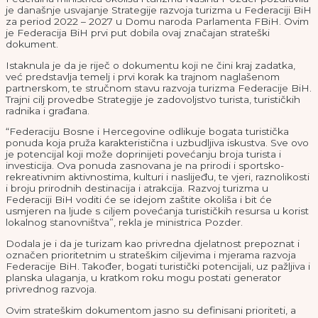
je današnje usvajanje Strategije razvoja turizma u Federaciji BiH
za period 2022 – 2027 u Domu naroda Parlamenta FBiH. Ovim
je Federacija BiH prvi put dobila ovaj značajan strateški
dokument.
Istaknula je da je riječ o dokumentu koji ne čini kraj zadatka,
već predstavlja temelj i prvi korak ka trajnom naglašenom
partnerskom, te stručnom stavu razvoja turizma Federacije BiH.
Trajni cilj provedbe Strategije je zadovoljstvo turista, turističkih
radnika i građana.
“Federaciju Bosne i Hercegovine odlikuje bogata turistička
ponuda koja pruža karakteristična i uzbudljiva iskustva. Sve ovo
je potencijal koji može doprinijeti povećanju broja turista i
investicija. Ova ponuda zasnovana je na prirodi i sportsko-
rekreativnim aktivnostima, kulturi i naslijeđu, te vjeri, raznolikosti
i broju prirodnih destinacija i atrakcija. Razvoj turizma u
Federaciji BiH voditi će se idejom zaštite okoliša i bit će
usmjeren na ljude s ciljem povećanja turističkih resursa u korist
lokalnog stanovništva”, rekla je ministrica Pozder.
Dodala je i da je turizam kao privredna djelatnost prepoznat i
označen prioritetnim u strateškim ciljevima i mjerama razvoja
Federacije BiH. Također, bogati turistički potencijali, uz pažljiva i
planska ulaganja, u kratkom roku mogu postati generator
privrednog razvoja.
Ovim strateškim dokumentom jasno su definisani prioriteti, a