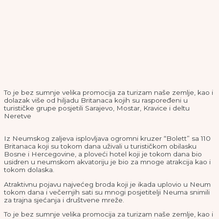
To je bez sumnje velika promocija za turizam naše zemlje, kao i
dolazak više od hiljadu Britanaca kojih su raspoređeni u
turističke grupe posjetili Sarajevo, Mostar, Kravice i deltu
Neretve
Iz Neumskog zaljeva isplovljava ogromni kruzer “Bolett” sa 110
Britanaca koji su tokom dana uživali u turističkom obilasku
Bosne i Hercegovine, a ploveći hotel koji je tokom dana bio
usidren u neumskom akvatoriju je bio za mnoge atrakcija kao i
tokom dolaska.
Atraktivnu pojavu najvećeg broda koji je ikada uplovio u Neum
tokom dana i večernjih sati su mnogi posjetitelji Neuma snimili
za trajna sjećanja i društvene mreže.
To je bez sumnje velika promocija za turizam naše zemlje, kao i