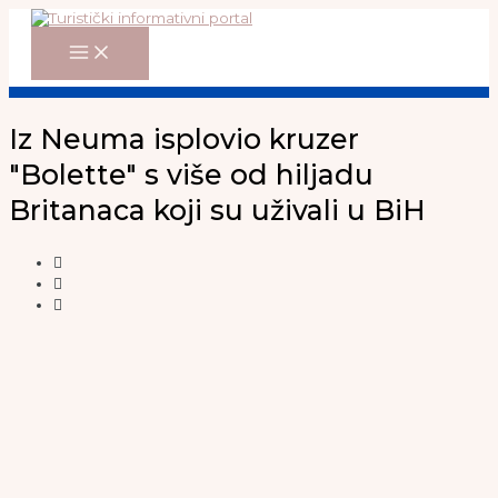
Main
Skip
Menu
to
content
Iz Neuma isplovio kruzer
"Bolette" s više od hiljadu
Britanaca koji su uživali u BiH