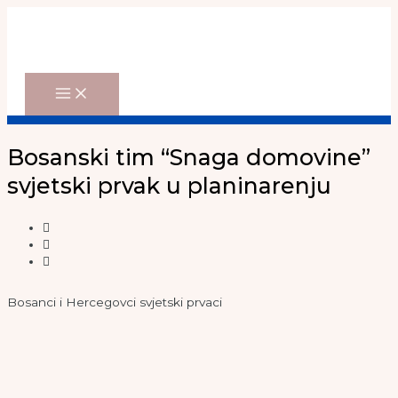
Main
Skip
Menu
to
content
Bosanski tim “Snaga domovine”
svjetski prvak u planinarenju
Bosanci i Hercegovci svjetski prvaci