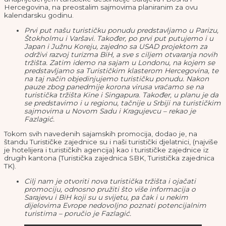
Hercegovina, na preostalim sajmovima planiranim za ovu
kalendarsku godinu.
Prvi put našu turističku ponudu predstavljamo u Parizu,
Štokholmu i Varšavi. Također, po prvi put putujemo i u
Japan i Južnu Koreju, zajedno sa USAD projektom za
održivi razvoj turizma BiH, a sve s ciljem otvaranja novih
tržišta. Zatim idemo na sajam u Londonu, na kojem se
predstavljamo sa Turističkim klasterom Hercegovina, te
na taj način objedinjujemo turističku ponudu. Nakon
pauze zbog panedmije korona virusa vraćamo se na
turistička tržišta Kine i Singapura. Također, u planu je da
se predstavimo i u regionu, tačnije u Srbiji na turističkim
sajmovima u Novom Sadu i Kragujevcu – rekao je
Fazlagić.
Tokom svih navedenih sajamskih promocija, dodao je, na
štandu Turističke zajednice su i naši turistički djelatnici, (najviše
je hotelijera i turističkih agencija) kao i turističke zajednice iz
drugih kantona (Turistička zajednica SBK, Turistička zajednica
TK).
Cilj nam je otvoriti nova turistička tržišta i ojačati
promociju, odnosno pružiti što više informacija o
Sarajevu i BiH koji su u svijetu, pa čak i u nekim
dijelovima Evrope nedovoljno poznati potencijalnim
turistima – poručio je Fazlagić.