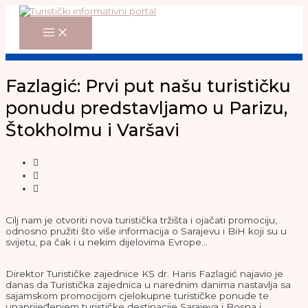
Main
Skip
Menu
to
content
Fazlagić: Prvi put našu turističku
ponudu predstavljamo u Parizu,
Štokholmu i Varšavi
Cilj nam je otvoriti nova turistička tržišta i ojačati promociju,
odnosno pružiti što više informacija o Sarajevu i BiH koji su u
svijetu, pa čak i u nekim dijelovima Evrope…
Direktor Turističke zajednice KS dr. Haris Fazlagić najavio je
danas da Turistička zajednica u narednim danima nastavlja sa
sajamskom promocijom cjelokupne turističke ponude te
unaprijeđenjem turističke destinacije Sarajeva i Bosna i