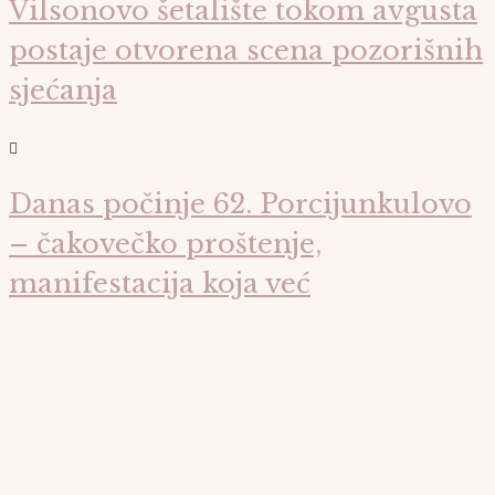
Vilsonovo šetalište tokom avgusta
postaje otvorena scena pozorišnih
sjećanja
Danas počinje 62. Porcijunkulovo
– čakovečko proštenje,
manifestacija koja već
desetljećima okuplja posjetitelje
svih generacija i pretvara gradske
ulice, trgove i parkove u
jedinstvenu pozornicu života