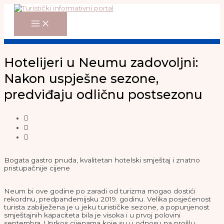
Main
Skip
Menu
to
content
Hotelijeri u Neumu zadovoljni:
Nakon uspješne sezone,
predviđaju odličnu postsezonu
Bogata gastro pnuda, kvalitetan hotelski smještaj i znatno
pristupačnije cijene
Neum bi ove godine po zaradi od turizma mogao dostići
rekordnu, predpandemijsku 2019. godinu. Velika posjećenost
turista zabilježena je u jeku turističke sezone, a popunjenost
smještajnih kapaciteta bila je visoka i u prvoj polovini
septembra. Uprkos cijenama koje su u odnosu na prošlu