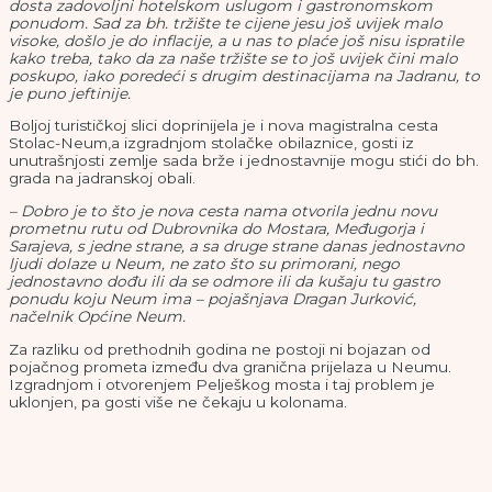
dosta zadovoljni hotelskom uslugom i gastronomskom
ponudom. Sad za bh. tržište te cijene jesu još uvijek malo
visoke, došlo je do inflacije, a u nas to plaće još nisu ispratile
kako treba, tako da za naše tržište se to još uvijek čini malo
poskupo, iako poredeći s drugim destinacijama na Jadranu, to
je puno jeftinije.
Boljoj turističkoj slici doprinijela je i nova magistralna cesta
Stolac-Neum,a izgradnjom stolačke obilaznice, gosti iz
unutrašnjosti zemlje sada brže i jednostavnije mogu stići do bh.
grada na jadranskoj obali.
– Dobro je to što je nova cesta nama otvorila jednu novu
prometnu rutu od Dubrovnika do Mostara, Međugorja i
Sarajeva, s jedne strane, a sa druge strane danas jednostavno
ljudi dolaze u Neum, ne zato što su primorani, nego
jednostavno dođu ili da se odmore ili da kušaju tu gastro
ponudu koju Neum ima – pojašnjava Dragan Jurković,
načelnik Općine Neum.
Za razliku od prethodnih godina ne postoji ni bojazan od
pojačnog prometa između dva granična prijelaza u Neumu.
Izgradnjom i otvorenjem Pelješkog mosta i taj problem je
uklonjen, pa gosti više ne čekaju u kolonama.