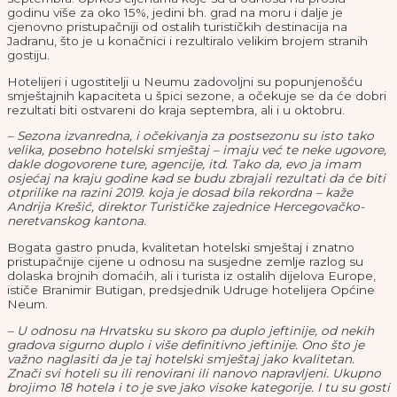
godinu više za oko 15%, jedini bh. grad na moru i dalje je
cjenovno pristupačniji od ostalih turističkih destinacija na
Jadranu, što je u konačnici i rezultiralo velikim brojem stranih
gostiju.
Hotelijeri i ugostitelji u Neumu zadovoljni su popunjenošću
smještajnih kapaciteta u špici sezone, a očekuje se da će dobri
rezultati biti ostvareni do kraja septembra, ali i u oktobru.
– Sezona izvanredna, i očekivanja za postsezonu su isto tako
velika, posebno hotelski smještaj – imaju već te neke ugovore,
dakle dogovorene ture, agencije, itd. Tako da, evo ja imam
osjećaj na kraju godine kad se budu zbrajali rezultati da će biti
otprilike na razini 2019. koja je dosad bila rekordna – kaže
Andrija Krešić, direktor Turističke zajednice Hercegovačko-
neretvanskog kantona.
Bogata gastro pnuda, kvalitetan hotelski smještaj i znatno
pristupačnije cijene u odnosu na susjedne zemlje razlog su
dolaska brojnih domaćih, ali i turista iz ostalih dijelova Europe,
ističe Branimir Butigan, predsjednik Udruge hotelijera Općine
Neum.
– U odnosu na Hrvatsku su skoro pa duplo jeftinije, od nekih
gradova sigurno duplo i više definitivno jeftinije. Ono što je
važno naglasiti da je taj hotelski smještaj jako kvalitetan.
Znači svi hoteli su ili renovirani ili nanovo napravljeni. Ukupno
brojimo 18 hotela i to je sve jako visoke kategorije. I tu su gosti