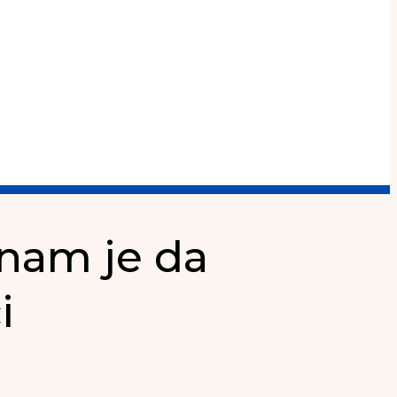
j nam je da
i