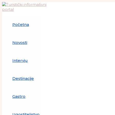
Skip
to
content
Početna
Novosti
Intervju
Destinacije
Gastro
Ugostiteljstvo