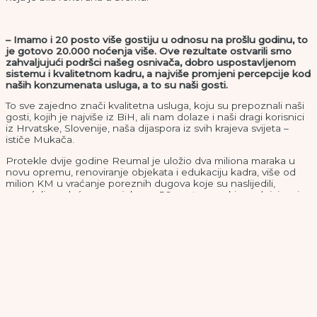
– Imamo i 20 posto više gostiju u odnosu na prošlu godinu, to
je gotovo 20.000 noćenja više. Ove rezultate ostvarili smo
zahvaljujući podršci našeg osnivača, dobro uspostavljenom
sistemu i kvalitetnom kadru, a najviše promjeni percepcije kod
naših konzumenata usluga, a to su naši gosti.
To sve zajedno znači kvalitetna usluga, koju su prepoznali naši
gosti, kojih je najviše iz BiH, ali nam dolaze i naši dragi korisnici
iz Hrvatske, Slovenije, naša dijaspora iz svih krajeva svijeta –
ističe Mukača.
Protekle dvije godine Reumal je uložio dva miliona maraka u
novu opremu, renoviranje objekata i edukaciju kadra, više od
milion KM u vraćanje poreznih dugova koje su naslijedili,
povećali su plaće u prosjeku za 50 posto, a nekim radnicima i
100 posto i na tome neće stati.
No, Mukača kaže da je zamah u poslovanju u najvećoj mjeri
omogućilo renoviranje i otvaranje objekta banje koja je u
vrijeme pandemije bila privremeno zatvorena.
– To je jedini objekt u BiH u kojem imamo 50 kreveta za
nepokretne osobe, gdje je sistemski organizirano bolničko
liječenje. Mi smo sve učinili da banju vratimo našim
korisnicima, a posebno da je renoviramo kako gosti zaslužuju.
Sve navedeno vratilo nas je na poziciju lidera banjskog