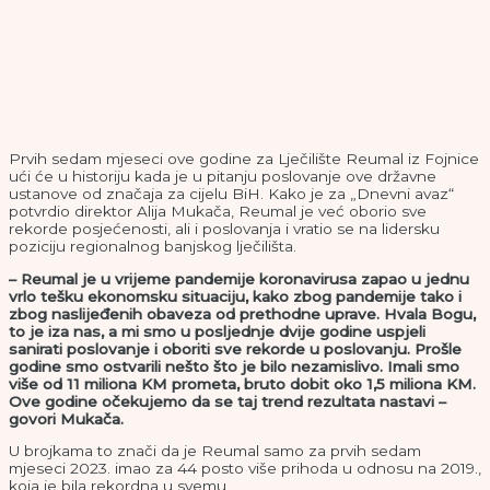
Prvih sedam mjeseci ove godine za Lječilište Reumal iz Fojnice
ući će u historiju kada je u pitanju poslovanje ove državne
ustanove od značaja za cijelu BiH. Kako je za „Dnevni avaz“
potvrdio direktor Alija Mukača, Reumal je već oborio sve
rekorde posjećenosti, ali i poslovanja i vratio se na lidersku
poziciju regionalnog banjskog lječilišta.
– Reumal je u vrijeme pandemije koronavirusa zapao u jednu
vrlo tešku ekonomsku situaciju, kako zbog pandemije tako i
zbog naslijeđenih obaveza od prethodne uprave. Hvala Bogu,
to je iza nas, a mi smo u posljednje dvije godine uspjeli
sanirati poslovanje i oboriti sve rekorde u poslovanju. Prošle
godine smo ostvarili nešto što je bilo nezamislivo. Imali smo
više od 11 miliona KM prometa, bruto dobit oko 1,5 miliona KM.
Ove godine očekujemo da se taj trend rezultata nastavi –
govori Mukača.
U brojkama to znači da je Reumal samo za prvih sedam
mjeseci 2023. imao za 44 posto više prihoda u odnosu na 2019.,
koja je bila rekordna u svemu.